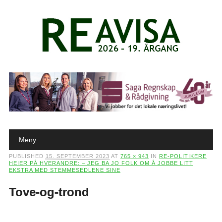
Main menu
Skip to content
Meny
PUBLISHED
15. SEPTEMBER 2023
AT
765 × 943
IN
RE-POLITIKERE
HEIER PÅ HVERANDRE: – JEG BA JO FOLK OM Å JOBBE LITT
EKSTRA MED STEMMESEDLENE SINE
Tove-og-trond