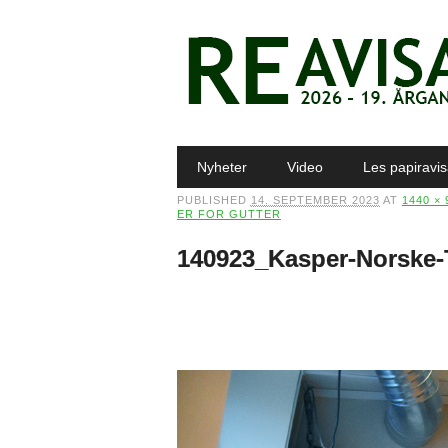
Main menu
Skip to content
Nyheter
Video
Les papiravi
PUBLISHED
14. SEPTEMBER 2023
AT
1440 × 
ER FOR GUTTER
140923_Kasper-Norske-