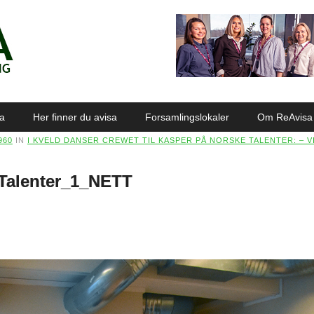
sa
Her finner du avisa
Forsamlingslokaler
Om ReAvisa
960
IN
I KVELD DANSER CREWET TIL KASPER PÅ NORSKE TALENTER: – VI
Talenter_1_NETT