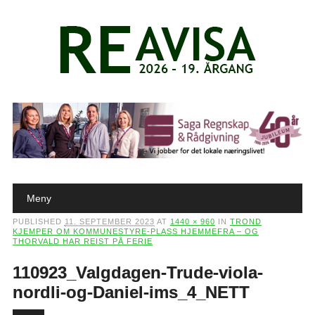
Main menu
Skip to content
Meny
PUBLISHED
11. SEPTEMBER 2023
AT
1440 × 960
IN
TROND
KJEMPER OM KOMMUNESTYRE-PLASS HJEMMEFRA – OG
THORVALD HAR REIST PÅ FERIE
110923_Valgdagen-Trude-viola-
nordli-og-Daniel-ims_4_NETT