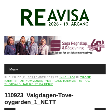
Main menu
Skip to content
Meny
PUBLISHED
11. SEPTEMBER 2023
AT
1440 × 960
IN
TROND
KJEMPER OM KOMMUNESTYRE-PLASS HJEMMEFRA – OG
THORVALD HAR REIST PÅ FERIE
110923_Valgdagen-Tove-
oygarden_1_NETT