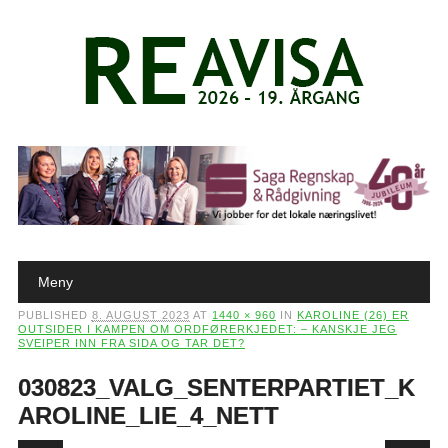
Main menu
Skip to content
Meny
PUBLISHED
8. AUGUST 2023
AT
1440 × 960
IN
KAROLINE (26) ER
OUTSIDER I KAMPEN OM ORDFØRERKJEDET: – KANSKJE JEG
SVEIPER INN FRA SIDA OG TAR DET?
030823_VALG_SENTERPARTIET_K
AROLINE_LIE_4_NETT