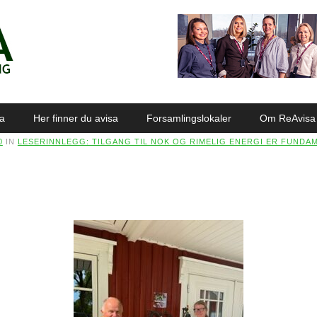
sa
Her finner du avisa
Forsamlingslokaler
Om ReAvisa
0
IN
LESERINNLEGG: TILGANG TIL NOK OG RIMELIG ENERGI ER FUND