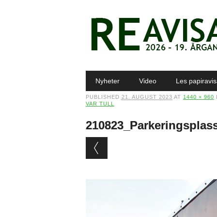
Main menu
Skip to content
Nyheter
Video
Les papiravi
PUBLISHED
21. AUGUST 2023
AT
1440 × 960
VAR TULL
210823_Parkeringsplass