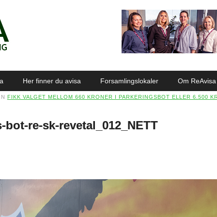
sa
Her finner du avisa
Forsamlingslokaler
Om ReAvisa
IN
FIKK VALGET MELLOM 660 KRONER I PARKERINGSBOT ELLER 6.500 K
-bot-re-sk-revetal_012_NETT