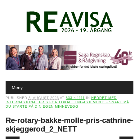
Main menu
Skip to content
Meny
PUBLISHED
3. AUGUST 2023
AT
833 × 1111
IN
HEDRET MED
INTERNASJONAL PRIS FOR LOKALT ENGASJEMENT: – SNART MÅ
DU STARTE PÅ DIN EGEN MINNEVEGG
Re-rotary-bakke-molle-pris-cathrine-
skjeggerod_2_NETT