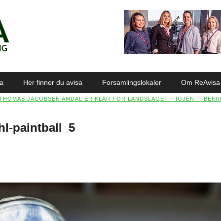
sa
Her finner du avisa
Forsamlingslokaler
Om ReAvisa
THOMAS JACOBSEN AMDAL ER KLAR FOR LANDSLAGET – IGJEN: – BEKR
l-paintball_5