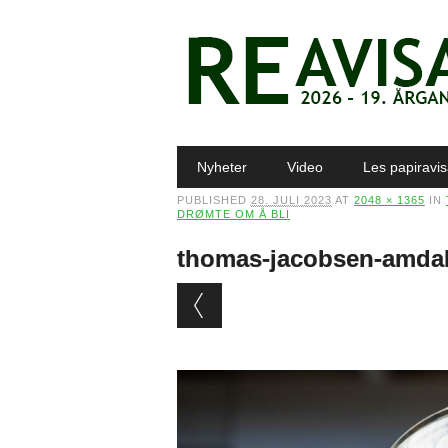
Main menu
Skip to content
Nyheter
Video
Les papiravi
PUBLISHED
28. JULI 2023
AT
2048 × 1365
IN
DRØMTE OM Å BLI
thomas-jacobsen-amdah