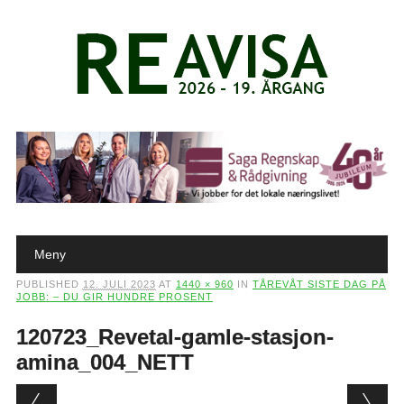
Main menu
Skip to content
Meny
PUBLISHED
12. JULI 2023
AT
1440 × 960
IN
TÅREVÅT SISTE DAG PÅ
JOBB: – DU GIR HUNDRE PROSENT
120723_Revetal-gamle-stasjon-
amina_004_NETT