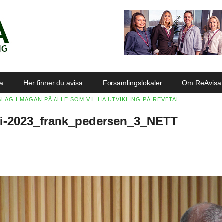
sa
Her finner du avisa
Forsamlingslokaler
Om ReAvisa
SLAG I MAGAN PÅ ALLE SOM VIL HA UTVIKLING PÅ REVETAL
i-2023_frank_pedersen_3_NETT