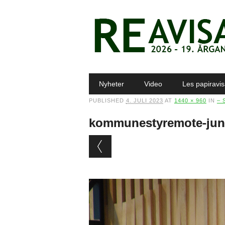
Main menu
Skip to content
Nyheter
Video
Les papiravi
PUBLISHED
4. JULI 2023
AT
1440 × 960
IN
– 
kommunestyremote-jun