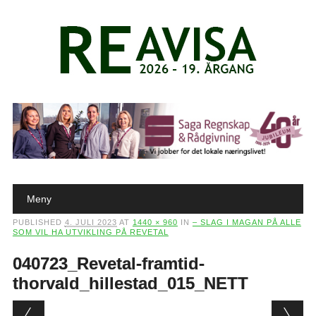
Main menu
Skip to content
Meny
PUBLISHED
4. JULI 2023
AT
1440 × 960
IN
– SLAG I MAGAN PÅ ALLE
SOM VIL HA UTVIKLING PÅ REVETAL
040723_Revetal-framtid-
thorvald_hillestad_015_NETT