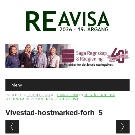
Main menu
Skip to content
Meny
PUBLISHED
3. JULI 2023
AT
1365 × 2048
IN
MER Å FINNE PÅ
GJENNOM RE-SOMMEREN – SJEKK HVA
Vivestad-hostmarked-forh_5