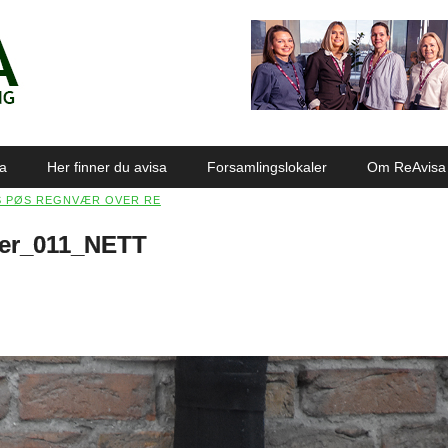
sa
Her finner du avisa
Forsamlingslokaler
Om ReAvisa
 PØS REGNVÆR OVER RE
er_011_NETT