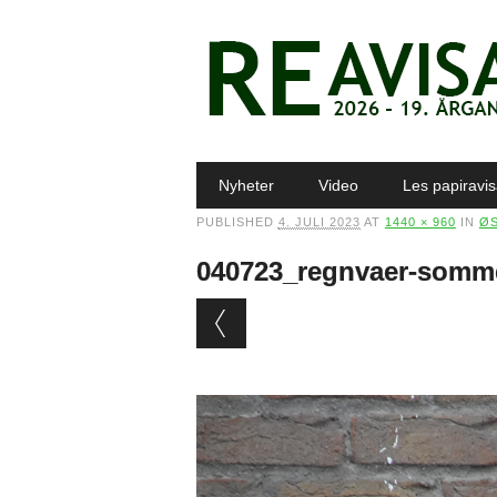
Main menu
Skip to content
Nyheter
Video
Les papiravi
PUBLISHED
4. JULI 2023
AT
1440 × 960
IN
ØS
040723_regnvaer-somm