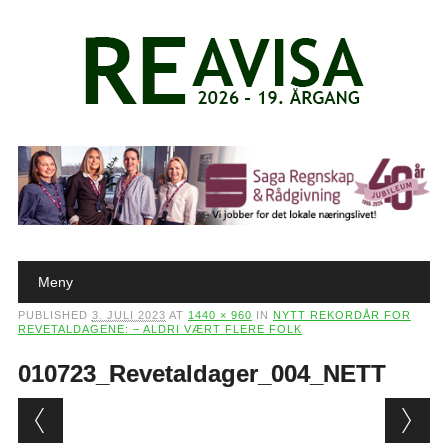
Main menu
Skip to content
Meny
PUBLISHED
3. JULI 2023
AT
1440 × 960
IN
NYTT REKORDÅR FOR
REVETALDAGENE: – ALDRI VÆRT FLERE FOLK
010723_Revetaldager_004_NETT