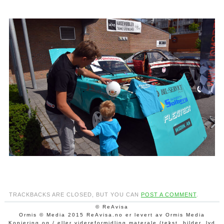
TRACKBACKS ARE CLOSED, BUT YOU CAN
POST A COMMENT
.
© ReAvisa
Ormis © Media 2015 ReAvisa.no er levert av Ormis Media
Kopiering og / eller videreformidling materale (tekst, bilder, lyd