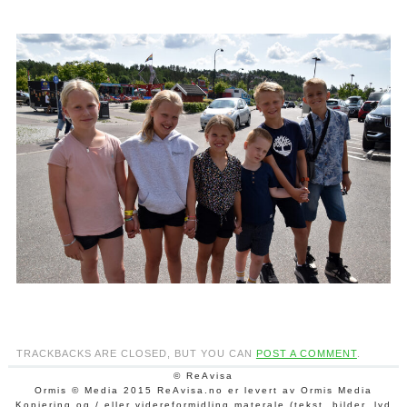
TRACKBACKS ARE CLOSED, BUT YOU CAN
POST A COMMENT
.
© ReAvisa
Ormis © Media 2015 ReAvisa.no er levert av Ormis Media
Kopiering og / eller videreformidling materale (tekst, bilder, lyd