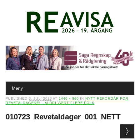
Main menu
Skip to content
Meny
PUBLISHED
3. JULI 2023
AT
1440 × 960
IN
NYTT REKORDÅR FOR
REVETALDAGENE: – ALDRI VÆRT FLERE FOLK
010723_Revetaldager_001_NETT