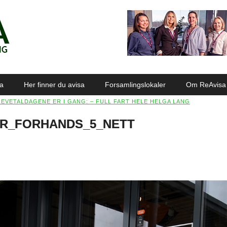
sa
Her finner du avisa
Forsamlingslokaler
Om ReAvisa
REVETALDAGENE ER I GANG: – FULL FART HELE HELGA LANG
ER_FORHANDS_5_NETT