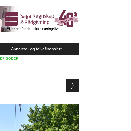
Annonse- og folkefinansiert
 EPISODER