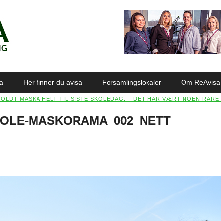
sa
Her finner du avisa
Forsamlingslokaler
Om ReAvisa
HOLDT MASKA HELT TIL SISTE SKOLEDAG: – DET HAR VÆRT NOEN RARE
KOLE-MASKORAMA_002_NETT