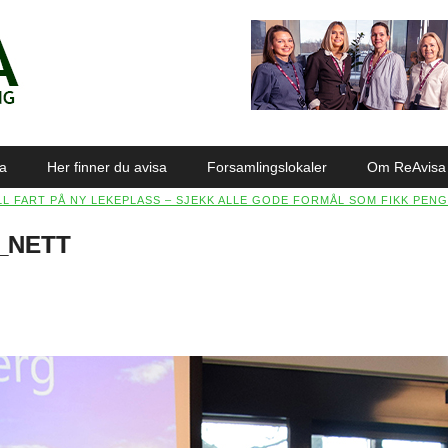
sa
Her finner du avisa
Forsamlingslokaler
Om ReAvisa
LL FART PÅ NY LEKEPLASS – SJEKK ALLE GODE FORMÅL SOM FIKK PENG
7_NETT