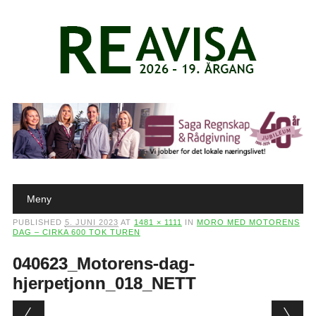
Main menu
Skip to content
Meny
PUBLISHED
5. JUNI 2023
AT
1481 × 1111
IN
MORO MED MOTORENS
DAG – CIRKA 600 TOK TUREN
040623_Motorens-dag-
hjerpetjonn_018_NETT