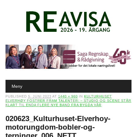
Main menu
Skip to content
Meny
PUBLISHED
5. JUNI 2023
AT
1440 × 960
IN
KULTURHUSET
ELVERHØY FOSTRER FRAM TALENTER: – STUDIO OG SCENE STÅR
KLART TIL ENDA FLERE NYE BAND FRA BYGDA VÅR
020623_Kulturhuset-Elverhoy-
motorungdom-bobler-og-
terninger_006_NETT