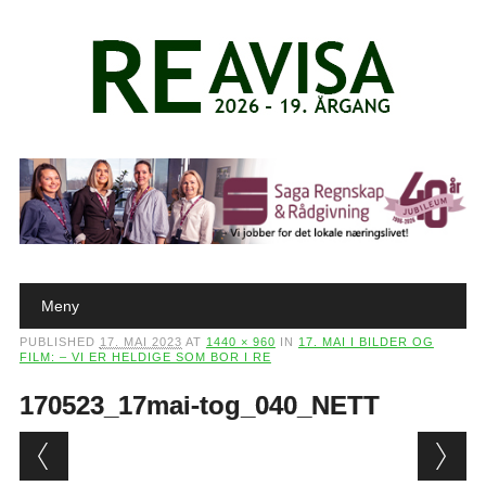
Main menu
Skip to content
Meny
PUBLISHED
17. MAI 2023
AT
1440 × 960
IN
17. MAI I BILDER OG
FILM: – VI ER HELDIGE SOM BOR I RE
170523_17mai-tog_040_NETT