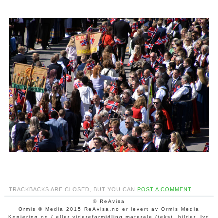
TRACKBACKS ARE CLOSED, BUT YOU CAN
POST A COMMENT
.
© ReAvisa
Ormis © Media 2015 ReAvisa.no er levert av Ormis Media
Kopiering og / eller videreformidling materale (tekst, bilder, lyd