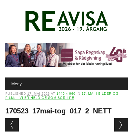
Main menu
Skip to content
Meny
PUBLISHED
17. MAI 2023
AT
1440 × 960
IN
17. MAI I BILDER OG
FILM: – VI ER HELDIGE SOM BOR I RE
170523_17mai-tog_017_2_NETT