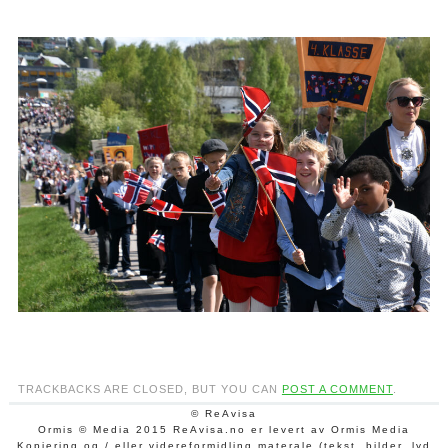
TRACKBACKS ARE CLOSED, BUT YOU CAN
POST A COMMENT
.
© ReAvisa
Ormis © Media 2015 ReAvisa.no er levert av Ormis Media
Kopiering og / eller videreformidling materale (tekst, bilder, lyd