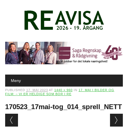
Main menu
Skip to content
Meny
PUBLISHED
17. MAI 2023
AT
1440 × 960
IN
17. MAI I BILDER OG
FILM: – VI ER HELDIGE SOM BOR I RE
170523_17mai-tog_014_sprell_NETT