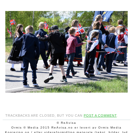
TRACKBACKS ARE CLOSED, BUT YOU CAN
POST A COMMENT
.
© ReAvisa
Ormis © Media 2015 ReAvisa.no er levert av Ormis Media
Kopiering og / eller videreformidling materale (tekst, bilder, lyd