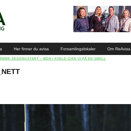
sa
Her finner du avisa
Forsamlingslokaler
Om ReAvisa
ØMME-SESONGSTART – MEN I KVELD GIKK VI PÅ EN SMELL
1_NETT