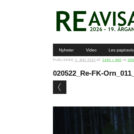
Main menu
Skip to content
Nyheter
Video
Les papiravi
PUBLISHED
2. MAI 2022
AT
1440 × 960
IN
DR
020522_Re-FK-Orn_01