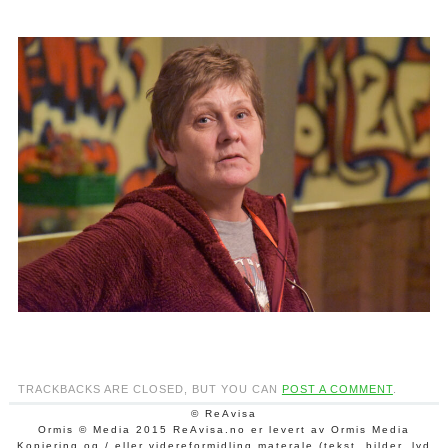
TRACKBACKS ARE CLOSED, BUT YOU CAN
POST A COMMENT
.
© ReAvisa
Ormis © Media 2015 ReAvisa.no er levert av Ormis Media
Kopiering og / eller videreformidling materale (tekst, bilder, lyd