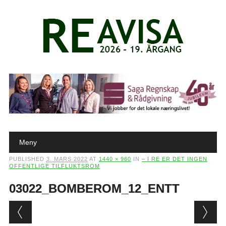
Main menu
Skip to content
Meny
PUBLISHED
3. MARS 2022
AT
1440 × 960
IN
– I RE ER DET INGEN
OFFENTLIGE TILFLUKTSROM
03022_BOMBEROM_12_ENTT