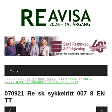
Main menu
Skip to content
Meny
PUBLISHED
7. SEPTEMBER 2021
AT
718 × 480
IN
ENDELIG
SYKKELRITT I RE-SKAUENE IGJEN – SE BILDER!
070921_Re_sk_sykkelritt_007_8_EN
TT