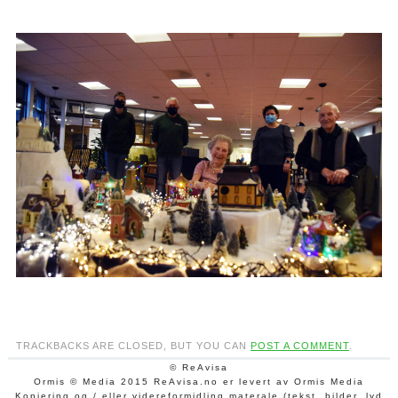
TRACKBACKS ARE CLOSED, BUT YOU CAN
POST A COMMENT
.
© ReAvisa
Ormis © Media 2015 ReAvisa.no er levert av Ormis Media
Kopiering og / eller videreformidling materale (tekst, bilder, lyd