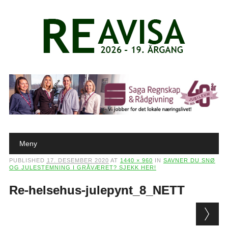
Main menu
Skip to content
Meny
PUBLISHED
17. DESEMBER 2020
AT
1440 × 960
IN
SAVNER DU SNØ
OG JULESTEMNING I GRÅVÆRET? SJEKK HER!
Re-helsehus-julepynt_8_NETT