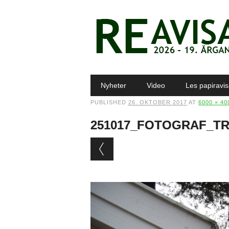
Main menu
Skip to content
Nyheter
Video
Les papiravi
PUBLISHED
26. OKTOBER 2017
AT
6000 × 40
251017_FOTOGRAF_TR