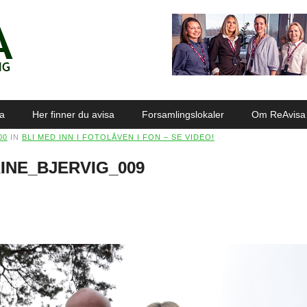
sa
Her finner du avisa
Forsamlingslokaler
Om ReAvisa
00
IN
BLI MED INN I FOTOLÅVEN I FON – SE VIDEO!
INE_BJERVIG_009