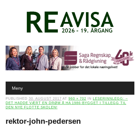
Main menu
Skip to content
Meny
PUBLISHED
30. AUGUST 2017
AT
960 × 702
IN
LESERINNLEGG: –
DET HADDE VÆRT EN DRØM Å HA 1986-BYGGET I TILLEGG TIL
DEN NYE FLOTTE SKOLEN!
rektor-john-pedersen