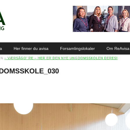
sa
Her finner du avisa
Forsamlingslokaler
Om ReAvisa
IN
– VÆRSÅGO’ RE – HER ER DEN NYE UNGDOMSSKOLEN DERES!
GDOMSSKOLE_030