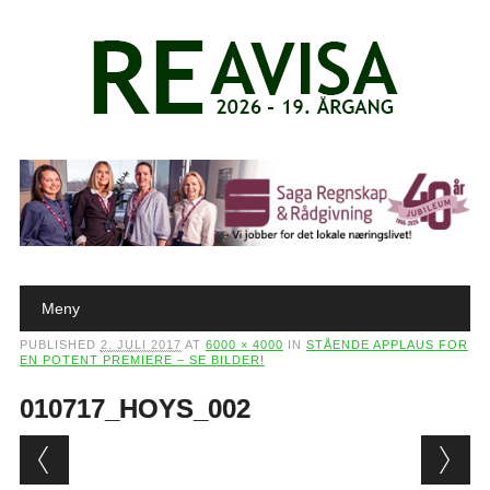
Main menu
Skip to content
Meny
PUBLISHED
2. JULI 2017
AT
6000 × 4000
IN
STÅENDE APPLAUS FOR
EN POTENT PREMIERE – SE BILDER!
010717_HOYS_002