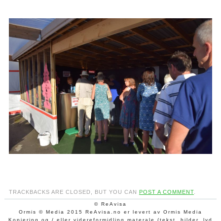
TRACKBACKS ARE CLOSED, BUT YOU CAN
POST A COMMENT
.
© ReAvisa
Ormis © Media 2015 ReAvisa.no er levert av Ormis Media
Kopiering og / eller videreformidling materale (tekst, bilder, lyd