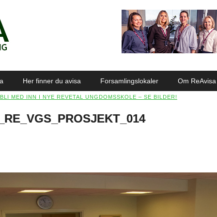
sa
Her finner du avisa
Forsamlingslokaler
Om ReAvisa
BLI MED INN I NYE REVETAL UNGDOMSSKOLE – SE BILDER!
_RE_VGS_PROSJEKT_014