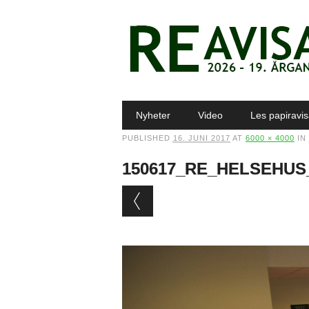
Main menu
Skip to content
Nyheter
Video
Les papiravi
PUBLISHED
16. JUNI 2017
AT
6000 × 4000
IN
150617_RE_HELSEHUS