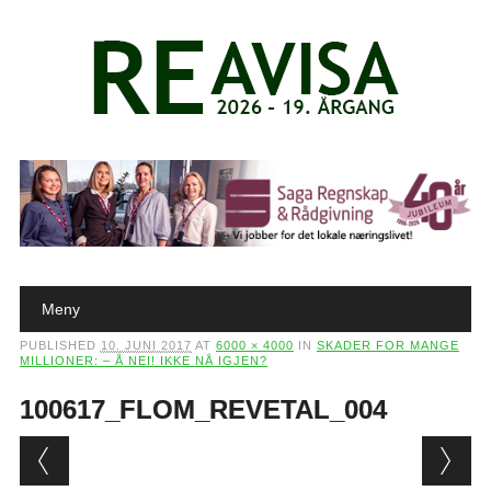
Main menu
Skip to content
Meny
PUBLISHED
10. JUNI 2017
AT
6000 × 4000
IN
SKADER FOR MANGE
MILLIONER: – Å NEI! IKKE NÅ IGJEN?
100617_FLOM_REVETAL_004