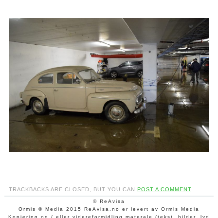
TRACKBACKS ARE CLOSED, BUT YOU CAN
POST A COMMENT
.
© ReAvisa
Ormis © Media 2015 ReAvisa.no er levert av Ormis Media
Kopiering og / eller videreformidling materale (tekst, bilder, lyd