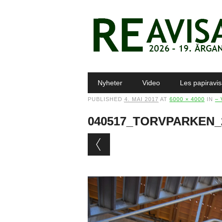
Main menu
Skip to content
Nyheter
Video
Les papiravi
PUBLISHED
4. MAI 2017
AT
6000 × 4000
IN
–
040517_TORVPARKEN_