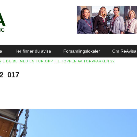
sa
Her finner du avisa
Forsamlingslokaler
Om ReAvisa
 VIL DU BLI MED EN TUR OPP TIL TOPPEN AV TORVPARKEN 2?
2_017