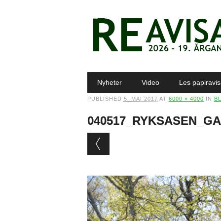
Main menu
Skip to content
Nyheter
Video
Les papiravi
PUBLISHED
5. MAI 2017
AT
6000 × 4000
IN
B
040517_RYKSASEN_GA