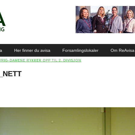
sa
Her finner du avisa
Forsamlingslokaler
Om ReAvisa
VRIG-DAMENE RYKKER OPP TIL 2. DIVISJON
3_NETT