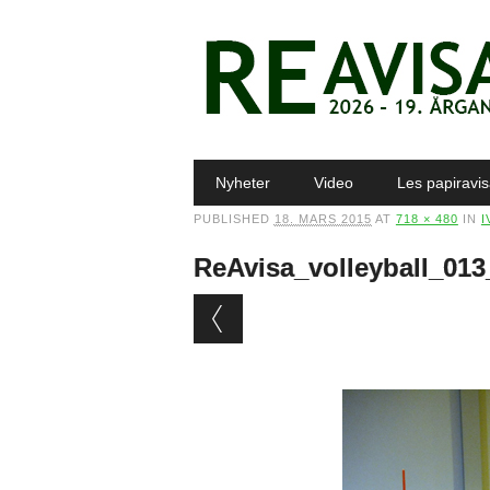
Main menu
Skip to content
Nyheter
Video
Les papiravi
PUBLISHED
18. MARS 2015
AT
718 × 480
IN
I
ReAvisa_volleyball_01