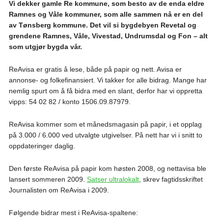
Vi dekker gamle Re kommune, som besto av de enda eldre
Ramnes og Våle kommuner, som alle sammen nå er en del
av Tønsberg kommune.
Det vil si bygdebyen Revetal og
grendene Ramnes, Våle, Vivestad, Undrumsdal og Fon – alt
som utgjør bygda vår.
ReAvisa er gratis å lese, både på papir og nett. Avisa er
annonse- og folkefinansiert. Vi takker for alle bidrag. Mange har
nemlig spurt om å få bidra med en slant, derfor har vi oppretta
vipps: 54 02 82 / konto 1506.09.87979.
ReAvisa kommer som et månedsmagasin på papir, i et opplag
på 3.000 / 6.000 ved utvalgte utgivelser. På nett har vi i snitt to
oppdateringer daglig.
Den første ReAvisa på papir kom høsten 2008, og nettavisa ble
lansert sommeren 2009.
Satser ultralokalt
, skrev fagtidsskriftet
Journalisten om ReAvisa i 2009.
Følgende bidrar mest i ReAvisa-spaltene: