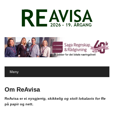
Main menu
Skip to content
Meny
Om ReAvisa
ReAvisa er ei
nysgjerrig, skikkelig og stolt lokalavis for Re
på papir og nett.