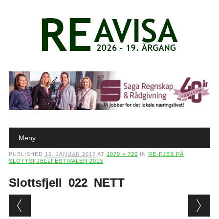
Main menu
Skip to content
Meny
PUBLISHED
12. JANUAR 2015
AT
1079 × 720
IN
RE-FJES PÅ
SLOTTSFJELLFESTIVALEN 2013
Slottsfjell_022_NETT