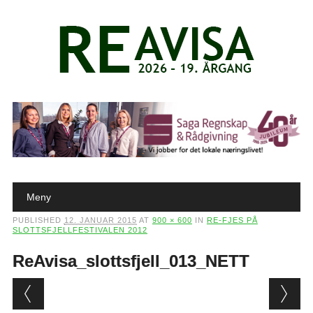
Main menu
Skip to content
Meny
PUBLISHED
12. JANUAR 2015
AT
900 × 600
IN
RE-FJES PÅ
SLOTTSFJELLFESTIVALEN 2012
ReAvisa_slottsfjell_013_NETT