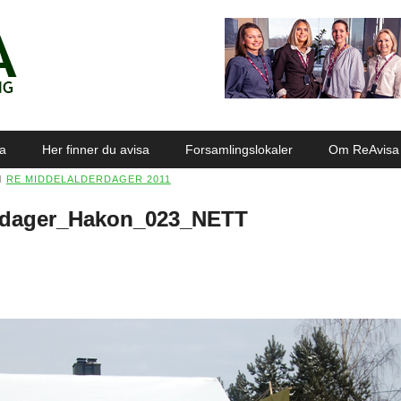
sa
Her finner du avisa
Forsamlingslokaler
Om ReAvisa
N
RE MIDDELALDERDAGER 2011
rdager_Hakon_023_NETT