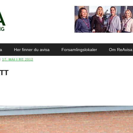
sa
Her finner du avisa
Forsamlingslokaler
Om ReAvisa
N
17. MAI I RE 2012
ETT