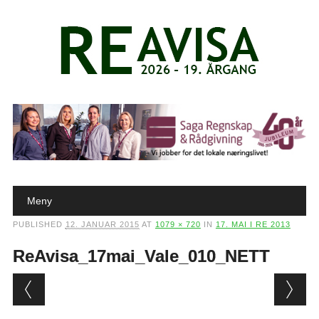
Main menu
Skip to content
Meny
PUBLISHED
12. JANUAR 2015
AT
1079 × 720
IN
17. MAI I RE 2013
ReAvisa_17mai_Vale_010_NETT