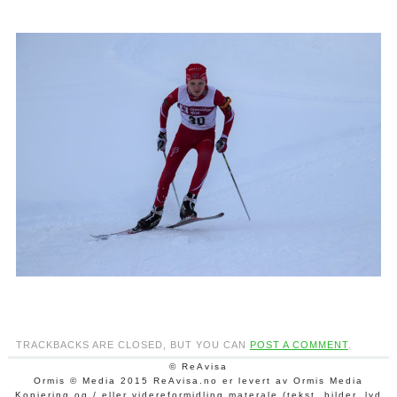
TRACKBACKS ARE CLOSED, BUT YOU CAN
POST A COMMENT
.
© ReAvisa
Ormis © Media 2015 ReAvisa.no er levert av Ormis Media
Kopiering og / eller videreformidling materale (tekst, bilder, lyd