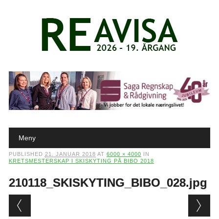
Main menu
Skip to content
Meny
PUBLISHED
21. JANUAR 2018
AT
6000 × 4000
IN
KRETSMESTERSKAP I SKISKYTING PÅ BIBO 2018
210118_SKISKYTING_BIBO_028.jpg