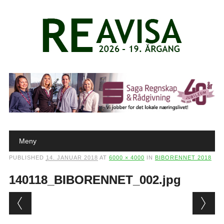
Main menu
Skip to content
Meny
PUBLISHED
14. JANUAR 2018
AT
6000 × 4000
IN
BIBORENNET 2018
140118_BIBORENNET_002.jpg