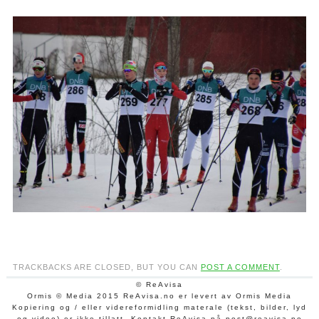
TRACKBACKS ARE CLOSED, BUT YOU CAN
POST A COMMENT
.
© ReAvisa
Ormis © Media 2015 ReAvisa.no er levert av Ormis Media
Kopiering og / eller videreformidling materale (tekst, bilder, lyd
og video) er ikke tillatt. Kontakt ReAvisa på post@reavisa.no