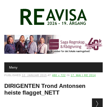
Main menu
Skip to content
Meny
PUBLISHED
12. JANUAR 2015
AT
480 × 722
IN
17. MAI I RE 2014
DIRIGENTEN Trond Antonsen
heiste flagget_NETT