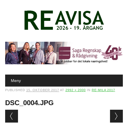
Main menu
Skip to content
Meny
PUBLISHED
15. OKTOBER 2017
AT
2992 × 2000
IN
RE-MILA 2017
DSC_0004.JPG