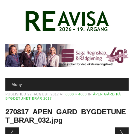
Main menu
Skip to content
Meny
PUBLISHED
27. AUGUST 2017
AT
6000 × 4000
IN
ÅPEN GÅRD PÅ
BYGDETUNET BRÅR 2017
270817_APEN_GARD_BYGDETUNE
T_BRAR_032.jpg