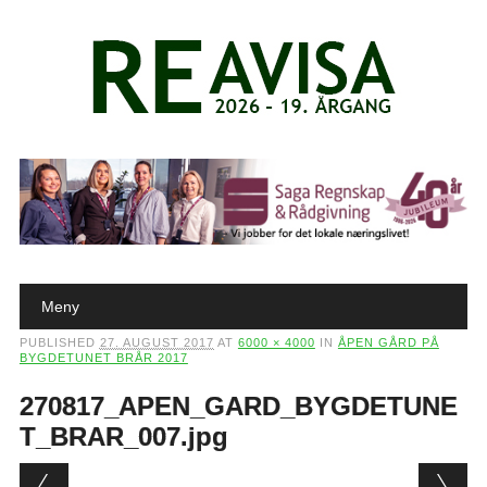
Main menu
Skip to content
Meny
PUBLISHED
27. AUGUST 2017
AT
6000 × 4000
IN
ÅPEN GÅRD PÅ
BYGDETUNET BRÅR 2017
270817_APEN_GARD_BYGDETUNE
T_BRAR_007.jpg