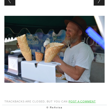
TRACKBACKS ARE CLOSED, BUT YOU CAN
POST A COMMENT
.
© ReAvisa