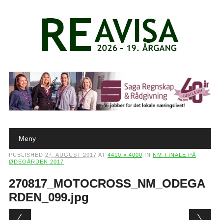
Main menu
Skip to content
Meny
PUBLISHED
27. AUGUST 2017
AT
4410 × 4000
IN
NM-FINALE PÅ
ØDEGÅRDEN 2017
270817_MOTOCROSS_NM_ODEGA
RDEN_099.jpg